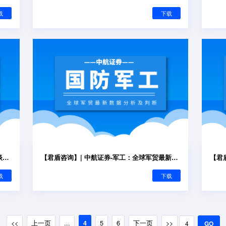
载
下载
【君盾咨询】| 中航证券-军工行业周报：谈谈中报行情
【君盾咨询】| 中航证券-军工：全球军贸最新数据分析及判断-止戈为武，以战止战
载
下载
<<
上一页
...
4
5
6
下一页
>>