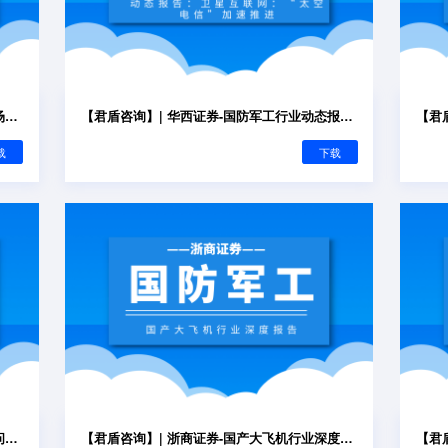
【君盾咨询】| 山西证券-国防军工：俄乌战场态势定期更新-赫尔松方向
【君盾咨询】| 华西证券-国防军工行业动态报告：卫星互联网：“太空电信”加速推进
载
下载
【君盾咨询】| 安信证券-安信军工周观察：问天科学实验舱发射成功，我国舰载无人直升机完成试飞
【君盾咨询】| 浙商证券-国产大飞机行业深度报告：大国重器，自主可控打开千亿市场